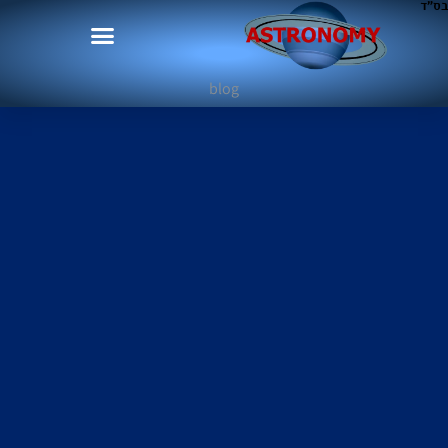
בס"ד
blog