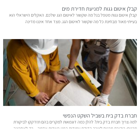
קבלן איטום גגות למניעת חדירת מים
קבלן איטום גגות מטפל בגל מה שקשור לאיטום הגג שלכם. האקלים הישראלי הוא
בעייתי מאוד מבחינת כל מה שקשור לאיטום הגג. מצד אחד איננו מדינה
חברת בדק בית בשביל השקט הנפשי
למה צריך חברת בדק בית? להלן כמה דוגמאות למקרים בהם תזדקקו לביקורת
מבנים: ביקורת מבנים לצורך בדיקת עמידות בפני רעידות אדמה – רק לאחרונה
שמענו