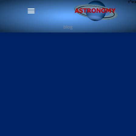
בס"ד
blog