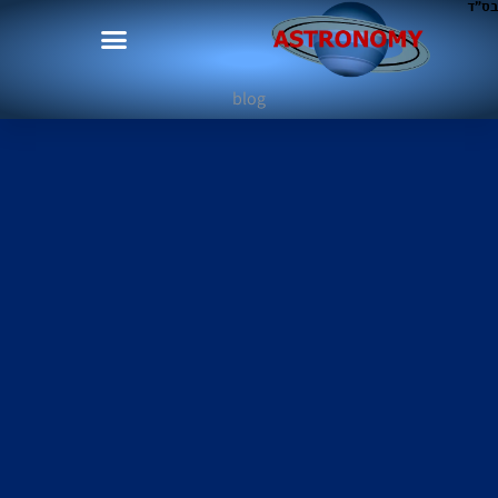
בס"ד
blog