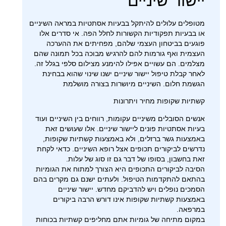
יישור שיניים
מטופלים עלולים להיתקל בבעיות אסתטיות במראה השיניים
או בבעיות תפקודיות הקשורות לחלל הפה. אי סדרים אלו
פוגעים בביטחון העצמי שלהם, מפחיתים את ההערכה
העצמית ואף גורמות להם להרגיש מבוכה בכל תמונה שהם
מצלמים. הם עשויים אפילו להימנע מצילום סלפי בגלל זה.
לאחר קבלת טיפול יישור שיניים ישנו שינוי שהוא בבחינת
הגשמת חלום. השיניים מיושרות בצורה מושלמת
קשתיות שקופות מחיר ויתרונות
אנשים הסובלים משיניים עקומות, רווחים בין השיניים ועוד
בעיות אסתטיות פונים ליישור שיניים. אלו שעושים זאת
באמצעות גשר ברזלים, ולא באמצעות קשתיות שקופות,
נדרשים לביקורים תכופים אצל רופא השיניים. כדאי לקחת
זאת בחשבון, בסופו של דבר גם זו סוג של עלות.
הסיבה לביקורים התכופים היא הצורך למתוח את הגומיות
בהתאם להתקדמות הטיפול. ולעתים ישנם גם מקרים בהם
הסמכים נופלים ויש להדביקם מחדש. יישור שיניים
באמצעות קשתיות שקופות אינו דורש הרבה ביקורים
במרפאה.
במקום מתיחה של גומיות אתם מחליפים קשתיות בכוחות