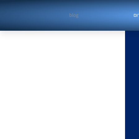
blog
ום