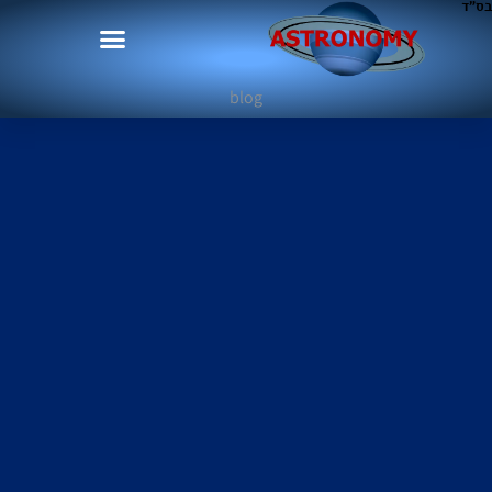
בס"ד
blog