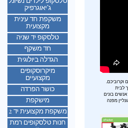
ג’יאוגרפיק
משקפת חד עינית
מקצועית
טלסקופ יד שניה
חד משקף
הגדלה ביולוגית
מיקרוסקופים
מקצועיים
 וקרוביכם.
כושר הפרדה
ך לבית
אנשים בונים
מישקפת
נליין מפנה
משקפת מקצועית יד 2
חנות טלסקופים רמת