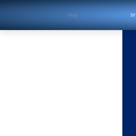
blog
ום