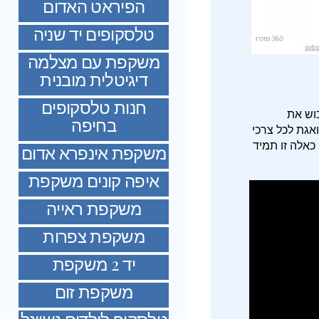
הפיראט האדום
טלסקופים יד שניה
משקפת עם מצלמה
דיגיטלית מובנית
חנות טלסקופים
כוש את
בחיפה
ואגת לכל צרכי
כאלה זו תמיד
משקפת אינפרא אדום
איפה קונים משקפת
משקפת ראייה
משקפת צפרות
יד 2 משקפת
משקפת זום
טלסקופ לילדים נשיונל