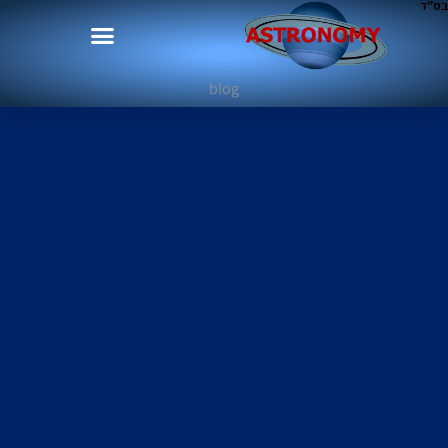
בס"ד
blog