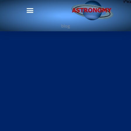
בס"ד
blog