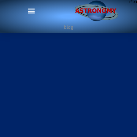
בס"ד
blog