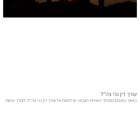
עורך דין נכי צה“ל
כאשר נפגעים במהלך השירות הצבאי, יש לפנות אל עורך דין נכי צה“ל, לצורך הגשת
תביעה נגד משרד הביטחון. במידה והתביעה תוכר ויקבעו לכם אחוזי נכות,