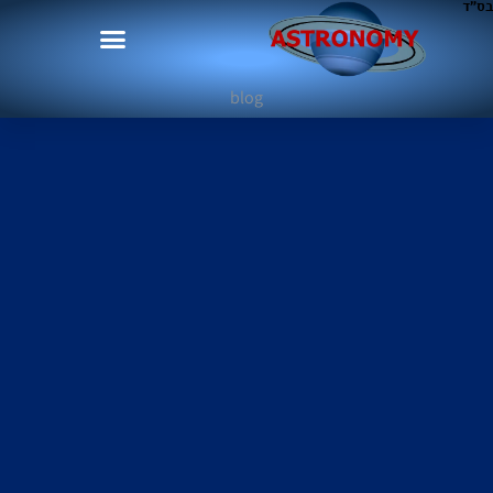
בס"ד
blog