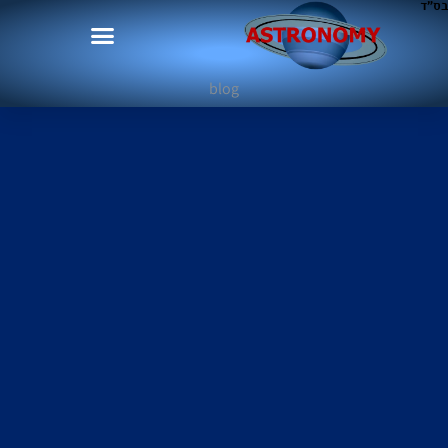
בס"ד
blog